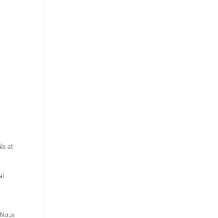
és et
l.
tNous