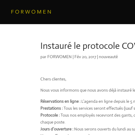
Instauré le protocole CO
par
FORWOMEN
|
Fév 20, 2017
|
nouveauté
Chers clientes,
Nous vous informons que nous avons déjà instauré le
Réservations en ligne :
L’agenda en ligne depuis le 5 
Prestations :
Tous les services seront effectués (sauf 
Protocole :
Tous nos employés recevront des gants, d
chaque poste.
Jours d’ouverture :
Nous serons ouverts du lundi au sa