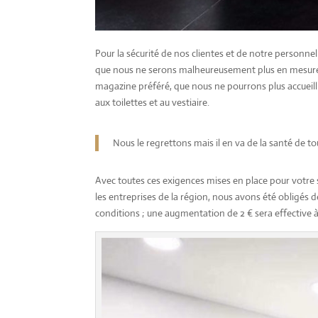
Pour la sécurité de nos clientes et de notre personn
que nous ne serons malheureusement plus en mesure de
magazine préféré, que nous ne pourrons plus accuei
aux toilettes et au vestiaire.
Nous le regrettons mais il en va de la santé de to
Avec toutes ces exigences mises en place pour votre s
les entreprises de la région, nous avons été obligés 
conditions ; une augmentation de 2 € sera effective à