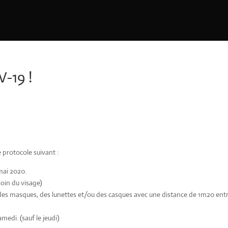
V-19 !
 protocole suivant :
mai 2020.
soin du visage)
es masques, des lunettes et/ou des casques avec une distance de 1m20 ent
medi. (sauf le jeudi)