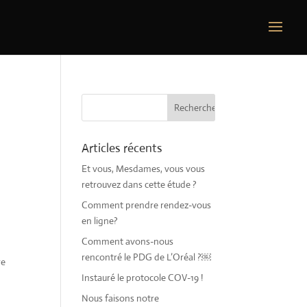
Articles récents
Et vous, Mesdames, vous vous
retrouvez dans cette étude ?
Comment prendre rendez-vous
en ligne?
Comment avons-nous
rencontré le PDG de L’Oréal ?￼
re
Instauré le protocole COV-19 !
Nous faisons notre