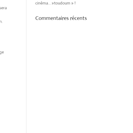
cinéma… »toudoum » !
sera
Commentaires récents
n.
age